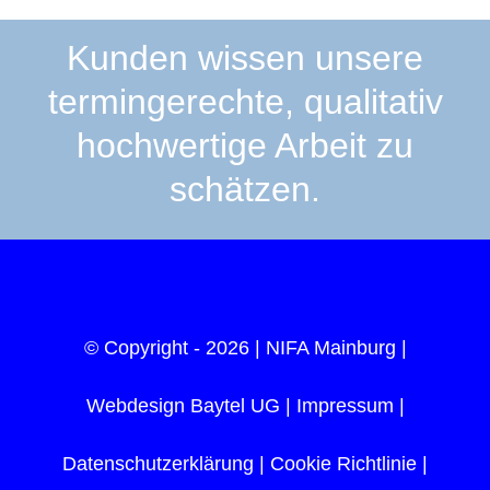
Kunden wissen unsere
termingerechte, qualitativ
hochwertige Arbeit zu
schätzen.
© Copyright -
2026 |
NIFA Mainburg
|
Webdesign Baytel UG
|
Impressum
|
Datenschutzerklärung
|
Cookie Richtlinie |